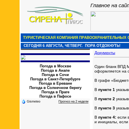
Главное на сай
ТУРИСТИЧЕСКАЯ КОМПАНИЯ ПРАВООХРАНИТЕЛЬНЫХ О
СЕГОДНЯ
6 АВГУСТА, ЧЕТВЕРГ.
ПОРА ОТДОХНУТЬ!
Документы
Погода в Москве
Один бланк ВПД М
Погода в Анапе
оформляется на о
Погода в Сочи
Погода в Санкт-Петербурге
В графе «Бюджет»
Погода в Ереване
Погода в Солнечном берегу
В
пункте 1
указыв
Погода в Праге
Погода в Пафосе
В
пункте 2
указыв
Gismeteo
Прогноз на 2 недели
В
пункте 3
указыв
В
пункте 4:
если 
и инициалы, если 