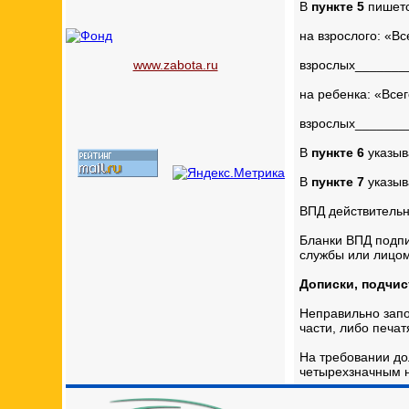
В
пункте 5
пишетс
на взрослого: «В
www.zabota.ru
взрослых_______
на ребенка: «Все
взрослых_______
В
пункте 6
указыв
В
пункте 7
указыв
ВПД действительн
Бланки ВПД подпи
службы или лицом
Дописки, подчи
Неправильно запо
части, либо печа
На требовании до
четырехзначным 