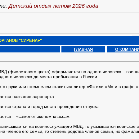
те:
Детский отдых летом 2026 года
РГАНОВ "СИРЕНА+"
ГЛАВНАЯ
О КОМПАН
ВД (фиолетового цвета) оформляется на одного человека – воен
дного человека до места пребывания в России.
 от руки или штемпелем ставиться литер «Ф» или «М» и в графе «
ается название аэропорта.
ается страна и город места проведения отпуска.
ается – «самолет эконом-класса».
выписывается на военнослужащего МВД, то указывается воинское 
на членов его семьи, то степень родства членов семьи, их фамили