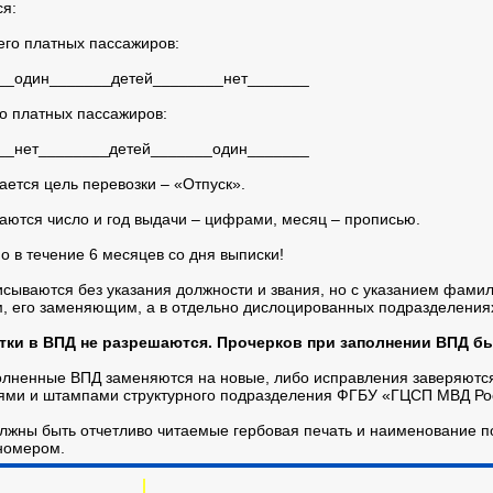
я:
сего платных пассажиров:
__один_______детей________нет_______
го платных пассажиров:
__нет________детей_______один_______
ается цель перевозки – «Отпуск».
аются число и год выдачи – цифрами, месяц – прописью.
о в течение 6 месяцев со дня выписки!
сываются без указания должности и звания, но с указанием фами
, его заменяющим, а в отдельно дислоцированных подразделения
стки в ВПД не разрешаются. Прочерков при заполнении ВПД 
лненные ВПД заменяются на новые, либо исправления заверяются 
тями и штампами структурного подразделения ФГБУ «ГЦСП МВД Ро
лжны быть отчетливо читаемые гербовая печать и наименование п
номером.