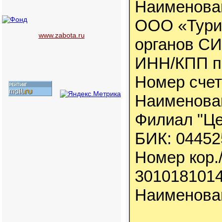
Наименован
ООО «Тури
www.zabota.ru
органов С
ИНН/КПП по
Номер счет
Наименован
Филиал "Це
БИК: 04452
Номер кор.
301018101
Наименован