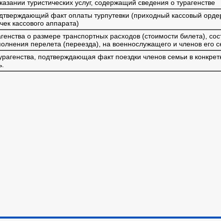
казании туристических услуг, содержащий сведения о турагенстве
одтверждающий факт оплаты турпутевки (приходный кассовый орде
чек кассового аппарата)
генства о размере транспортных расходов (стоимости билета), со
полнения перелета (переезда), на военнослужащего и членов его 
урагенства, подтверждающая факт поездки членов семьи в конкрет
ь.