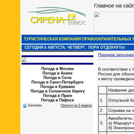
Главное на сай
ТУРИСТИЧЕСКАЯ КОМПАНИЯ ПРАВООХРАНИТЕЛЬНЫХ О
СЕГОДНЯ
6 АВГУСТА, ЧЕТВЕРГ.
ПОРА ОТДОХНУТЬ!
Порядок заполне
Погода в Москве
В соответствии с
Погода в Анапе
России для обосн
Погода в Сочи
к месту проведен
Погода в Санкт-Петербурге
Погода в Ереване
Название до
Погода в Солнечном берегу
Погода в Праге
Погода в Пафосе
1.
Отпускной б
Gismeteo
Прогноз на 2 недели
2.
Справка на 
Авиабилеты:
3.
а) Маршрут-
б) Электрон