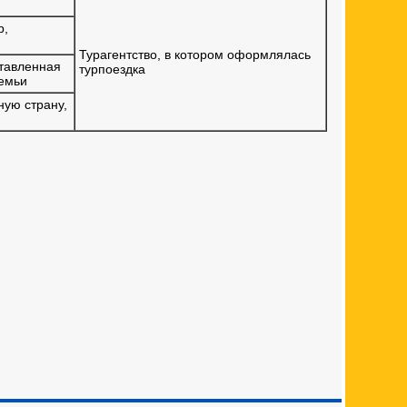
р,
Турагентство, в котором оформлялась
ставленная
турпоездка
семьи
ную страну,