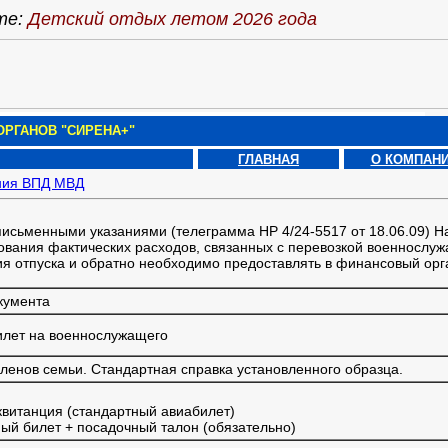
те:
Детский отдых летом 2026 года
РГАНОВ "СИРЕНА+"
ГЛАВНАЯ
О КОМПАН
ния ВПД МВД
 письменными указаниями (телеграмма НР 4/24-5517 от 18.06.09) 
ования фактических расходов, связанных с перевозкой военнослужа
ия отпуска и обратно необходимо предоставлять в финансовый ор
кумента
илет на военнослужащего
членов семьи. Стандартная справка установленного образца.
квитанция (стандартный авиабилет)
ный билет + посадочный талон (обязательно)