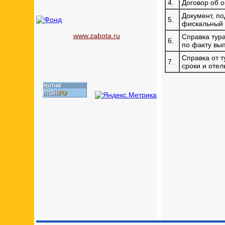
4.
Договор об о
Документ, п
5.
фискальный 
www.zabota.ru
Справка тура
6.
по факту вы
Справка от т
7.
сроки и отел