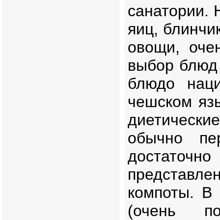
санатории. 
яиц, блинчи
овощи, оче
в
ыбор блюд 
блюдо нац
чешском яз
диетические
обычно пе
достаточ
представле
компоты. В
(очень по