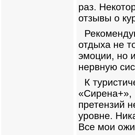
раз. Некото
отзывы о ку
Рекомендую
отдыха не т
эмоции, но 
нервную сис
К туристич
«Сирена+», 
претензий н
уровне. Ник
Все мои ожи