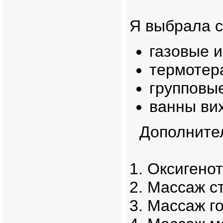
Я выбрала 
газовые и
термотера
групповые
ванны вих
Дополните
1. Оксигено
2. Массаж с
3. Массаж г