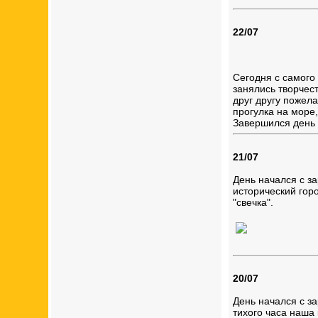
22/07
Сегодня с самого
занялись творчес
друг другу пожел
прогулка на море
Завершился день 
21/07
День начался с з
исторический горо
"свечка".
20/07
День начался с за
тихого часа наша