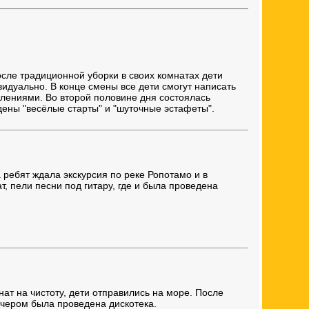
сле традиционной уборки в своих комнатах дети
дуально. В конце смены все дети смогут написать
тлениями. Во второй половине дня состоялась
дены "весёлые старты" и "шуточные эстафеты".
 ребят ждала экскурсия по реке Ропотамо и в
т, пели песни под гитару, где и была проведена
нат на чистоту, дети отправились на море. После
ечером была проведена дискотека.