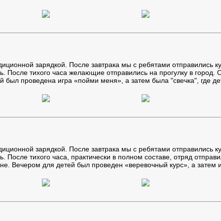
диционной зарядкой. После завтрака мы с ребятами отправились к
ь. После тихого часа желающие отправились на прогулку в город. 
й был проведена игра «пойми меня», а затем была "свечка", где д
диционной зарядкой. После завтрака мы с ребятами отправились к
ь. После тихого часа, практически в полном составе, отряд отправ
йне. Вечером для детей был проведен «веревочный курс», а затем и