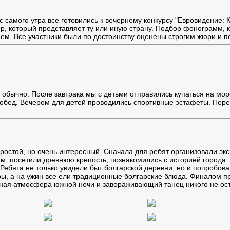
с самого утра все готовились к вечернему конкурсу "Евровидение: К
р, который представляет ту или иную страну. Подбор фонограмм, к
ем. Все участники были по достоинству оценены строгим жюри и п
к обычно. После завтрака мы с детьми отправились купаться на мо
 обед. Вечером для детей проводились спортивные эстафеты. Пер
ростой, но очень интересный. Сначала для ребят организовали экс
м, посетили древнюю крепость, познакомились с историей города.
 Ребята не только увидели быт болгарской деревни, но и попробова
ы, а на ужин все ели традиционные болгарские блюда. Финалом п
ная атмосфера южной ночи и завораживающий танец никого не ос