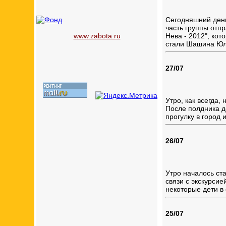
Сегодняшний день
часть группы отп
www.zabota.ru
Нева - 2012", ко
стали Шашина Юли
27/07
Утро, как всегда,
После полдника д
прогулку в город 
26/07
Утро началось ста
связи с экскурсие
некоторые дети в
25/07