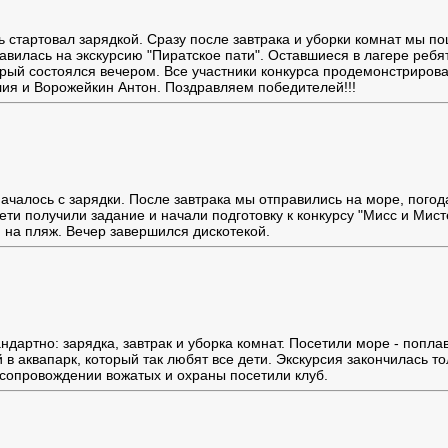
 стартовал зарядкой. Сразу после завтрака и уборки комнат мы п
равилась на экскурсию "Пиратское пати". Оставшиеся в лагере ребя
торый состоялся вечером. Все участники конкурса продемонстриров
я и Ворожейкин Антон. Поздравляем победителей!!!
 началось с зарядки. После завтрака мы отправились на море, пого
ети получили задание и начали подготовку к конкурсу "Мисс и Мис
и на пляж. Вечер завершился дискотекой.
ндартно: зарядка, завтрак и уборка комнат. Посетили море - попл
й в аквапарк, который так любят все дети. Экскурсия закончилась т
 сопровождении вожатых и охраны посетили клуб.