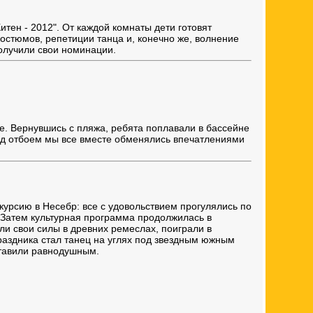
итен - 2012". От каждой комнаты дети готовят
остюмов, репетиции танца и, конечно же, волнение
олучили свои номинации.
ре. Вернувшись с пляжа, ребята поплавали в бассейне
ед отбоем мы все вместе обменялись впечатлениями
курсию в Несебр: все с удовольствием прогулялись по
 Затем культурная программа продолжилась в
ли свои силы в древних ремеслах, поиграли в
раздника стал танец на углях под звездным южным
тавили равнодушным.