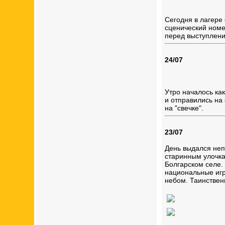
Сегодня в лагере 
сценический номе
перед выступлени
24/07
Утро началось ка
и отправились на
на "свечке".
23/07
День выдался неп
старинным улочка
Болгарском селе.
национальные игр
небом. Таинствен