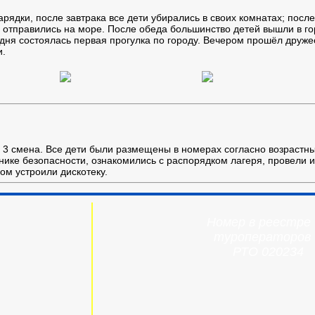
арядки, после завтрака все дети убирались в своих комнатах; посл
 отправились на море. После обеда большинство детей вышли в г
дня состоялась первая прогулка по городу. Вечером прошёл друже
и.
 3 смена. Все дети были размещены в номерах согласно возрастны
хнике безопасности, ознакомились с распорядком лагеря, провели и
ом устроили дискотеку.
Номер в реестре
туроператоров
РТО 020234