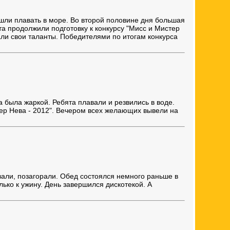
ошли плавать в море. Во второй половине дня большая
та продолжили подготовку к конкурсу "Мисс и Мистер
али свои таланты. Победителями по итогам конкурса
да была жаркой. Ребята плавали и резвились в воде.
тер Нева - 2012". Вечером всех желающих вывели на
авали, позагорали. Обед состоялся немного раньше в
олько к ужину. День завершился дискотекой. А