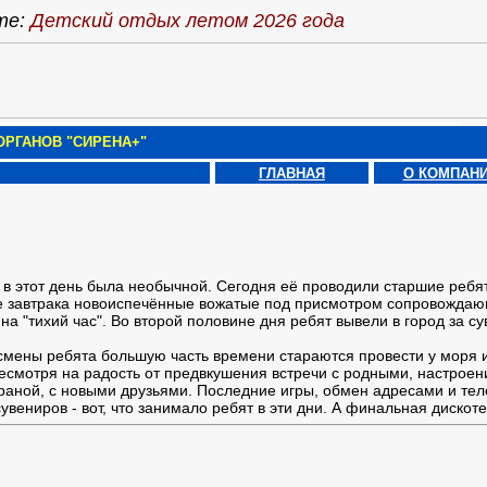
те:
Детский отдых летом 2026 года
РГАНОВ "СИРЕНА+"
ГЛАВНАЯ
О КОМПАН
 в этот день была необычной. Сегодня её проводили старшие ребя
е завтрака новоиспечённые вожатые под присмотром сопровождающ
на "тихий час". Во второй половине дня ребят вывели в город за с
смены ребята большую часть времени стараются провести у моря и
Несмотря на радость от предвкушения встречи с родными, настроени
раной, с новыми друзьями. Последние игры, обмен адресами и т
сувениров - вот, что занимало ребят в эти дни. А финальная диск