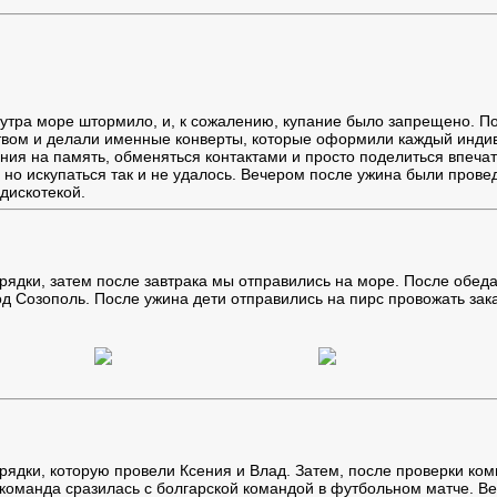
 утра море штормило, и, к сожалению, купание было запрещено. По
твом и делали именные конверты, которые оформили каждый индиви
ания на память, обменяться контактами и просто поделиться впеча
, но искупаться так и не удалось. Вечером после ужина были прове
дискотекой.
арядки, затем после завтрака мы отправились на море. После обеда
д Созополь. После ужина дети отправились на пирс провожать зака
рядки, которую провели Ксения и Влад. Затем, после проверки ком
 команда сразилась с болгарской командой в футбольном матче. В